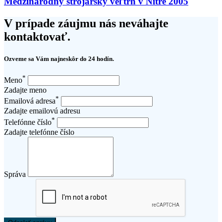
Medzinárodný strojársky veľtrh v Nitre 2005
V prípade záujmu nás neváhajte
kontaktovať.
Ozveme sa Vám najneskôr do 24 hodín.
*
Meno
Zadajte meno
*
Emailová adresa
Zadajte emailovú adresu
*
Telefónne číslo
Zadajte telefónne číslo
Správa