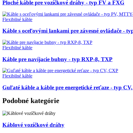
Ploché káble pre vozíčkové dráhy - typ FV a FXG
Flexibilné káble
Káble s oceľovými lankami pre závesné ovládače - 
Flexibilné káble
Káble pre navíjacie bubny - typ RXP-8, TXP
Flexibilné káble
Guľaté káble a káble pre energetické reťaze - typ C
Podobné kategórie
Káblové vozíčkové dráhy