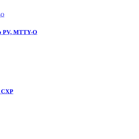
typ PV, MTTY-O
V, CXP