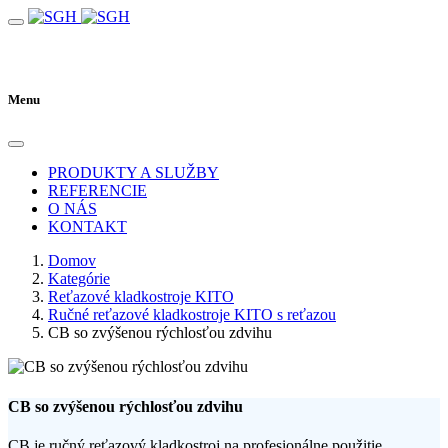
Menu
PRODUKTY A SLUŽBY
REFERENCIE
O NÁS
KONTAKT
Domov
Kategórie
Reťazové kladkostroje KITO
Ručné reťazové kladkostroje KITO s reťazou
CB so zvýšenou rýchlosťou zdvihu
CB so zvýšenou rýchlosťou zdvihu
CB je ručný reťazový kladkostroj na profesionálne použitie,