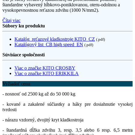
štandardne vybavený hĺbkovo-poniklovanou, oteru-odolnou a
vysokopevnostnou reťazou zdvihu (1000 N/mm2).
Čítaj viac
Súbory ku produktu
Katalóg_reťazové kladkostroje KITO_CZ
(.pdf)
Katalógový list_CB high speed_EN
(.pdf)
Súvisiace spoločnosti
Viac o značke KITO CROSBY
Viac o značke KITO ERIKKILA
Vyžiadať cenu
- nosnosť od 2500 kg až do 50 000 kg
- kované a zakalené súčiastky a háky pre dosiahnutie vysokej
tvrdosti
- nárazu vzdorný, dvojitý kryt kladkostroja
- štandardná dĺžka zdvihu 3, resp. 3,5 alebo 6 resp. 6,5 metra