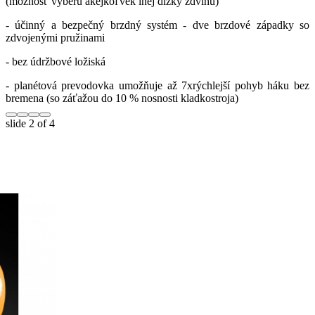
(možnosť výberu akejkoľvek inej dĺžky zdvihu)
- účinný a bezpečný brzdný systém - dve brzdové západky so
zdvojenými pružinami
- bez údržbové ložiská
- planétová prevodovka umožňuje až 7xrýchlejší pohyb háku bez
bremena (so záťažou do 10 % nosnosti kladkostroja)
slide
2
of 4