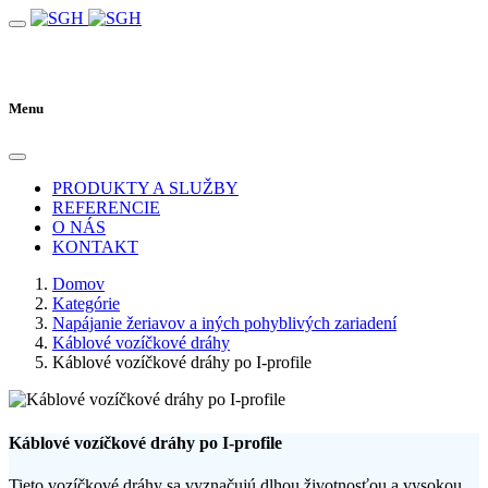
Menu
PRODUKTY A SLUŽBY
REFERENCIE
O NÁS
KONTAKT
Domov
Kategórie
Napájanie žeriavov a iných pohyblivých zariadení
Káblové vozíčkové dráhy
Káblové vozíčkové dráhy po I-profile
Káblové vozíčkové dráhy po I-profile
Tieto vozíčkové dráhy sa vyznačujú dlhou životnosťou a vysokou