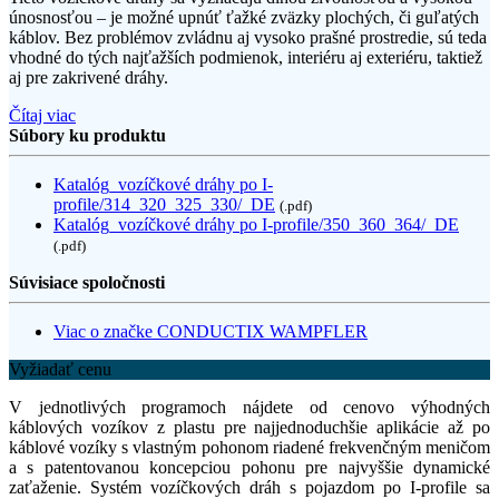
únosnosťou – je možné upnúť ťažké zväzky plochých, či guľatých
káblov. Bez problémov zvládnu aj vysoko prašné prostredie, sú teda
vhodné do tých najťažších podmienok, interiéru aj exteriéru, taktiež
aj pre zakrivené dráhy.
Čítaj viac
Súbory ku produktu
Katalóg_vozíčkové dráhy po I-
profile/314_320_325_330/_DE
(.pdf)
Katalóg_vozíčkové dráhy po I-profile/350_360_364/_DE
(.pdf)
Súvisiace spoločnosti
Viac o značke CONDUCTIX WAMPFLER
Vyžiadať cenu
V jednotlivých programoch nájdete od cenovo výhodných
káblových vozíkov z plastu pre najjednoduchšie aplikácie až po
káblové vozíky s vlastným pohonom riadené frekvenčným meničom
a s patentovanou koncepciou pohonu pre najvyššie dynamické
zaťaženie. Systém vozíčkových dráh s pojazdom po I-profile sa