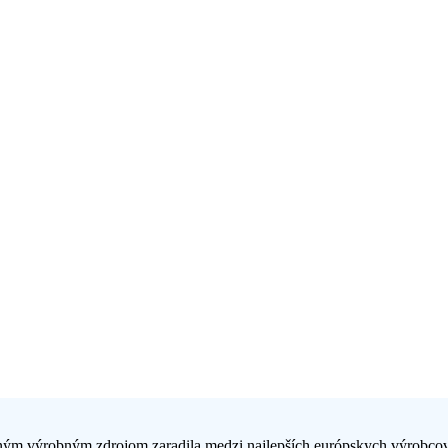
ným výrobným zdrojom zaradila medzi najlepších európskych výrobcov 