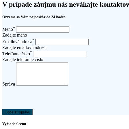
V prípade záujmu nás neváhajte kontaktov
Ozveme sa Vám najneskôr do 24 hodín.
*
Meno
Zadajte meno
*
Emailová adresa
Zadajte emailovú adresu
*
Telefónne číslo
Zadajte telefónne číslo
Správa
Odoslať správu
Vyžiadať cenu