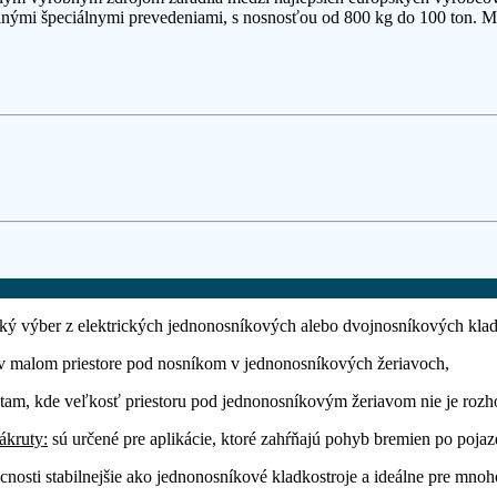
inými špeciálnymi prevedeniami, s nosnosťou od 800 kg do 100 ton. Môž
oký výber z elektrických jednonosníkových alebo dvojnosníkových klad
 v malom priestore pod nosníkom v jednonosníkových žeriavoch,
tam, kde veľkosť priestoru pod jednonosníkovým žeriavom nie je rozho
ákruty:
sú určené pre aplikácie, ktoré zahŕňajú pohyb bremien po poja
nosti stabilnejšie ako jednonosníkové kladkostroje a ideálne pre mnoh