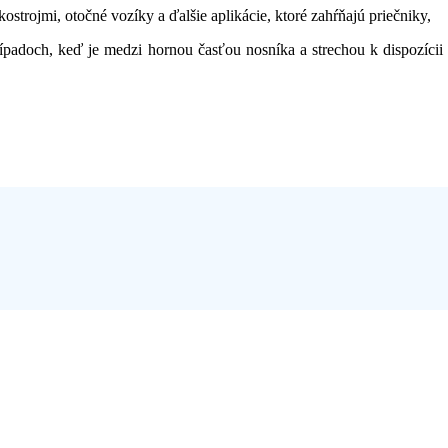
strojmi, otočné vozíky a ďalšie aplikácie, ktoré zahŕňajú priečniky,
padoch, keď je medzi hornou časťou nosníka a strechou k dispozícii m