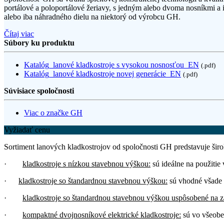
portálové a poloportálové žeriavy, s jedným alebo dvoma nosníkmi a 
alebo iba náhradného dielu na niektorý od výrobcu GH.
Čítaj viac
Súbory ku produktu
Katalóg_lanové kladkostroje s vysokou nosnosťou_EN
(.pdf)
Katalóg_lanové kladkostroje novej generácie_EN
(.pdf)
Súvisiace spoločnosti
Viac o značke GH
Vyžiadať cenu
Sortiment lanových kladkostrojov od spoločnosti GH predstavuje šir
·
kladkostroje s nízkou stavebnou výškou:
sú ideálne na použitie
·
kladkostroje so štandardnou stavebnou výškou:
sú vhodné všade 
·
kladkostroje so štandardnou stavebnou výškou uspôsobené na z
·
kompaktné dvojnosníkové elektrické kladkostroje:
sú vo všeobec