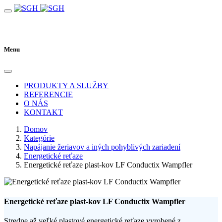
Menu
PRODUKTY A SLUŽBY
REFERENCIE
O NÁS
KONTAKT
Domov
Kategórie
Napájanie žeriavov a iných pohyblivých zariadení
Energetické reťaze
Energetické reťaze plast-kov LF Conductix Wampfler
Energetické reťaze plast-kov LF Conductix Wampfler
Stredne až veľké plastové energetické reťaze vyrobené z