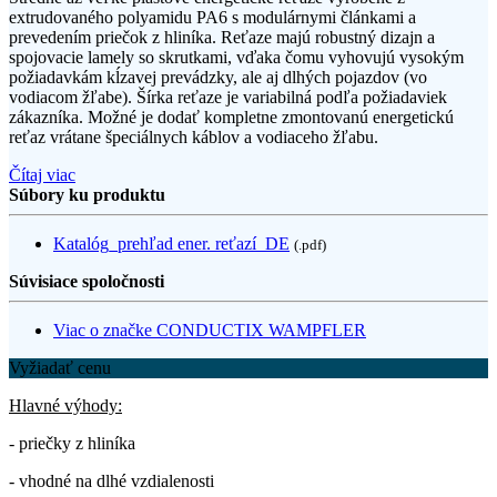
extrudovaného polyamidu PA6 s modulárnymi článkami a
prevedením priečok z hliníka. Reťaze majú robustný dizajn a
spojovacie lamely so skrutkami, vďaka čomu vyhovujú vysokým
požiadavkám kĺzavej prevádzky, ale aj dlhých pojazdov (vo
vodiacom žľabe). Šírka reťaze je variabilná podľa požiadaviek
zákazníka. Možné je dodať kompletne zmontovanú energetickú
reťaz vrátane špeciálnych káblov a vodiaceho žľabu.
Čítaj viac
Súbory ku produktu
Katalóg_prehľad ener. reťazí_DE
(.pdf)
Súvisiace spoločnosti
Viac o značke CONDUCTIX WAMPFLER
Vyžiadať cenu
Hlavné výhody:
- priečky z hliníka
- vhodné na dlhé vzdialenosti