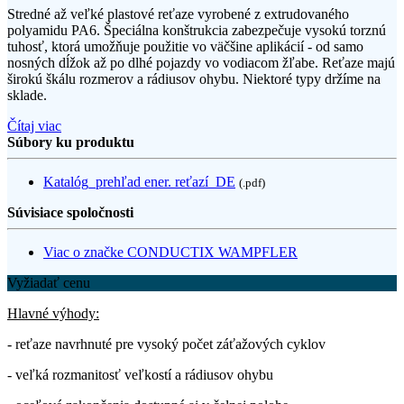
Stredné až veľké plastové reťaze vyrobené z extrudovaného
polyamidu PA6. Špeciálna konštrukcia zabezpečuje vysokú torznú
tuhosť, ktorá umožňuje použitie vo väčšine aplikácií - od samo
nosných dĺžok až po dlhé pojazdy vo vodiacom žľabe. Reťaze majú
širokú škálu rozmerov a rádiusov ohybu. Niektoré typy držíme na
sklade.
Čítaj viac
Súbory ku produktu
Katalóg_prehľad ener. reťazí_DE
(.pdf)
Súvisiace spoločnosti
Viac o značke CONDUCTIX WAMPFLER
Vyžiadať cenu
Hlavné výhody:
- reťaze navrhnuté pre vysoký počet záťažových cyklov
- veľká rozmanitosť veľkostí a rádiusov ohybu